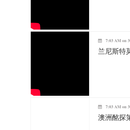
7:03 AM on 3
兰尼斯特
7:03 AM on 3
澳洲酩探